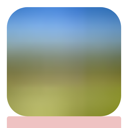
Adulte
12.-
26-64 ANS
Sénior
12.-
DÈS 65 ANS
Adulte
24.-
26-64 ANS
Sénior
12.-
DÈS 65 ANS
Sénior
22.-
DÈS 65 ANS