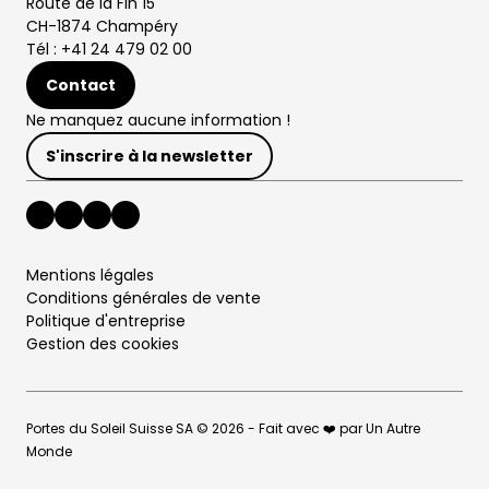
Route de la Fin 15
CH-1874 Champéry
Tél : +41 24 479 02 00
Contact
Ne manquez aucune information !
S'inscrire à la newsletter
Mentions légales
Conditions générales de vente
Politique d'entreprise
Gestion des cookies
Portes du Soleil Suisse SA © 2026 - Fait avec ❤️ par Un Autre
Monde