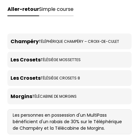
Sénior
160.-
DÈS 65 ANS
Aller-retour
Simple course
Champéry
TÉLÉPHÉRIQUE CHAMPÉRY – CROIX-DE-CULET
Les Crosets
TÉLÉSIÈGE MOSSETTES
Enfant
18.-
5-15 ANS
Les Crosets
TÉLÉSIÈGE CROSETS 8
Enfant
9.-
5-15 ANS
Jeune
22.-
16-25 ANS
Morgins
TÉLÉCABINE DE MORGINS
Enfant
9.-
5-15 ANS
Jeune
12.-
16-25 ANS
Adulte
24.-
26-64 ANS
Les personnes en possession d'un MultiPass
Enfant
18.-
5-15 ANS
Jeune
12.-
16-25 ANS
bénéficient d'un rabais de 30% sur le Téléphérique
Adulte
12.-
26-64 ANS
Sénior
22.-
de Champéry et la Télécabine de Morgins.
DÈS 65 ANS
Jeune
22.-
16-25 ANS