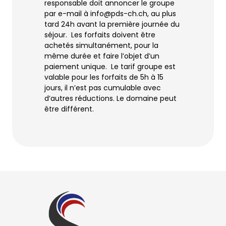
5 jours
-
responsable doit annoncer le groupe
6 jours
108.-
par e-mail à info@pds-ch.ch, au plus
tard 24h avant la première journée du
séjour. Les forfaits doivent être
6 jours
-
Saison
120.-
achetés simultanément, pour la
même durée et faire l’objet d’un
paiement unique. Le tarif groupe est
Saison
90.-
valable pour les forfaits de 5h à 15
jours, il n’est pas cumulable avec
d’autres réductions. Le domaine peut
être différent.