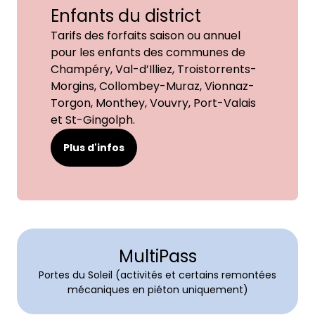
Enfants du district
Tarifs des forfaits saison ou annuel
pour les enfants des communes de
Champéry, Val-d’Illiez, Troistorrents-
Morgins, Collombey-Muraz, Vionnaz-
Torgon, Monthey, Vouvry, Port-Valais
et St-Gingolph.
Plus d'infos
MultiPass
Portes du Soleil (activités et certains remontées
mécaniques en piéton uniquement)