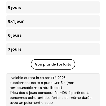
Adulte
41.-
26-64 ANS
Sénior
33.-
DÈS 65 ANS
5 jours
Enfant
111.-
5-15 ANS
Jeune
105.-
16-25 ANS
Adulte
78.-
26-64 ANS
Sénior
37.-
DÈS 65 ANS
5x 1 jour¹
Enfant
139.-
5-15 ANS
Jeune
133.-
16-25 ANS
Adulte
117.-
26-64 ANS
Sénior
70.-
DÈS 65 ANS
6 jours
Enfant
155.-
5-15 ANS
Jeune
167.-
16-25 ANS
Adulte
148.-
26-64 ANS
Sénior
105.-
DÈS 65 ANS
7 jours
Enfant
157.-
5-15 ANS
Jeune
185.-
16-25 ANS
Adulte
185.-
26-64 ANS
Sénior
133.-
DÈS 65 ANS
Enfant
Voir plus de forfaits
183.-
5-15 ANS
Jeune
188.-
16-25 ANS
Adulte
205.-
26-64 ANS
Sénior
167.-
DÈS 65 ANS
¹ valable durant la saison Eté 2026
Jeune
220.-
16-25 ANS
Supplément carte à puce CHF 5.- (non
Adulte
209.-
26-64 ANS
Sénior
185.-
DÈS 65 ANS
remboursable mais réutilisable)
Tribu dès 4 jours consécutifs : ~10% à partir de 4
personnes achetant des forfaits de même durée,
Adulte
244.-
26-64 ANS
Sénior
188.-
DÈS 65 ANS
avec un paiement unique