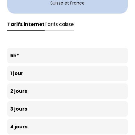
Suisse et France
Tarifs internet
Tarifs caisse
5h*
1 jour
Enfant
28.-
5-15 ANS
2 jours
Enfant
31.-
5-15 ANS
Jeune
33.-
16-25 ANS
3 jours
Enfant
59.-
5-15 ANS
Jeune
37.-
16-25 ANS
Adulte
37.-
26-64 ANS
4 jours
Enfant
88.-
5-15 ANS
Jeune
70.-
16-25 ANS