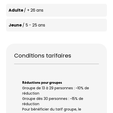
Adulte
/
+ 26 ans
Jeune
/
5 - 25 ans
1 jour
18.-
1 jour
18.-
2 jours
36.-
Conditions tarifaires
2 jours
36.-
3 jours
54.-
3 jours
54.-
4 jours
72.-
Réductions pour groupes
Groupe de 13 à 29 personnes : ~10% de
réduction
4 jours
72.-
5 jours
90.-
Groupe dès 30 personnes : ~15% de
réduction
Pour bénéficier du tarif groupe, le