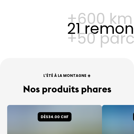
+600 km 
21 remo
+50 parco
L'ÉTÉ À LA MONTAGNE ☀️
Nos produits phares
DÈS
34.00 CHF